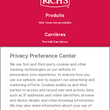
Produits
Voir tous les produits
Carrières
Portail Carrières
Les destinations de Rich
Privacy Preference Center
Rich's USA
We use first and third-party cookies and other
Rich's Global
tracking technologies on our website to
personalize your experience, to analyze how you
Le Mexique de Rich
use our website, and to support our advertising and
L'Académie de Rich
marketing efforts. Cookies enable us and third
parties to access and record user and activity data,
Suivez-nous
such as IP addresses and online identifiers, browser
and device details, and other browsing information.
We may also share information about your use of