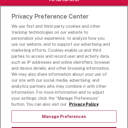
Portail Carrières
Les destinations de Rich
Privacy Preference Center
Rich's USA
We use first and third-party cookies and other
Rich's Global
tracking technologies on our website to
personalize your experience, to analyze how you
Le Mexique de Rich
use our website, and to support our advertising and
L'Académie de Rich
marketing efforts. Cookies enable us and third
parties to access and record user and activity data,
Suivez-nous
such as IP addresses and online identifiers, browser
and device details, and other browsing information.
We may also share information about your use of
our site with our social media, advertising, and
analytics partners who may combine it with other
Modalités et conditions
information. For more information and to adjust
your settings, click the “Manage Preferences”
Politique de confidentialité
button. You can also visit our
Privacy Policy
Ne vendez pas et ne partagez pas mes informations
personnelles
Manage Preferences
Exercer vos droits en matière de confidentialité