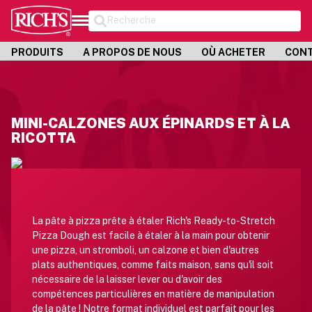
Recherche
PRODUITS
A PROPOS DE NOUS
OÙ ACHETER
CON
MINI-CALZONES AUX ÉPINARDS ET À LA
RICOTTA
La pâte à pizza prête à étaler Rich's Ready-to-Stretch
Pizza Dough est facile à étaler à la main pour obtenir
une pizza, un stromboli, un calzone et bien d'autres
plats authentiques, comme faits maison, sans qu'il soit
nécessaire de la laisser lever ou d'avoir des
compétences particulières en matière de manipulation
de la pâte ! Notre format individuel est parfait pour les