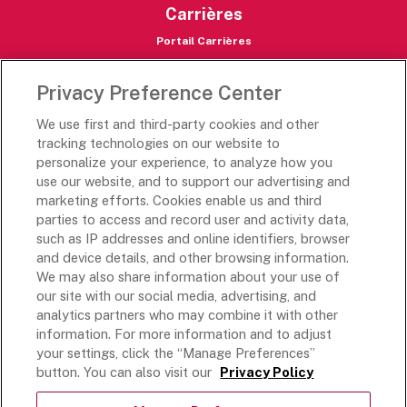
Carrières
Portail Carrières
Les destinations de Rich
Privacy Preference Center
Rich's USA
We use first and third-party cookies and other
Rich's Global
tracking technologies on our website to
personalize your experience, to analyze how you
Le Mexique de Rich
use our website, and to support our advertising and
L'Académie de Rich
marketing efforts. Cookies enable us and third
parties to access and record user and activity data,
Suivez-nous
such as IP addresses and online identifiers, browser
and device details, and other browsing information.
We may also share information about your use of
our site with our social media, advertising, and
analytics partners who may combine it with other
Modalités et conditions
information. For more information and to adjust
your settings, click the “Manage Preferences”
Politique de confidentialité
button. You can also visit our
Privacy Policy
Ne vendez pas et ne partagez pas mes informations
personnelles