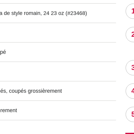
a de style romain, 24 23 oz
(#23468)
âpé
inés, coupés grossièrement
èrement