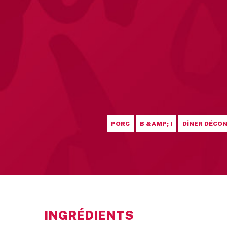
PORC
B &AMP; I
DÎNER DÉCO
INGRÉDIENTS