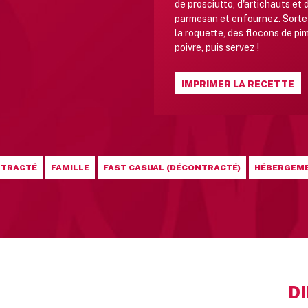
de prosciutto, d'artichauts et 
parmesan et enfournez. Sortez
la roquette, des flocons de pim
poivre, puis servez !
IMPRIMER LA RECETTE
NTRACTÉ
FAMILLE
FAST CASUAL (DÉCONTRACTÉ)
HÉBERGEM
D