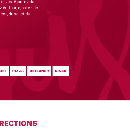
d'olives. Ajoutez du
 du four, ajoutez de
ent, du sel et du
ENT
PIZZA
DÉJEUNER
DÎNER
IRECTIONS