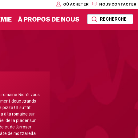
OÙ ACHETER
NOUS CONTACTER
MIE
À PROPOS DE NOUS
RECHERCHE
a romaine Rich's vous
ement deux grands
 pizza ! Il suffit
za à la romaine sur
, de la placer sur
e et de l'arroser
 pâte de mozzarella,