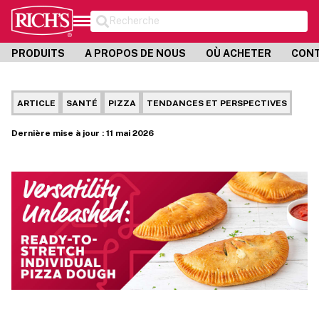
Recherche
PRODUITS
A PROPOS DE NOUS
OÙ ACHETER
CON
ARTICLE
SANTÉ
PIZZA
TENDANCES ET PERSPECTIVES
Dernière mise à jour : 11 mai 2026