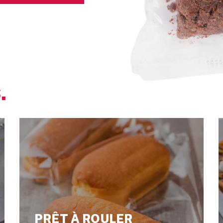
.
PRÊT À ROULER